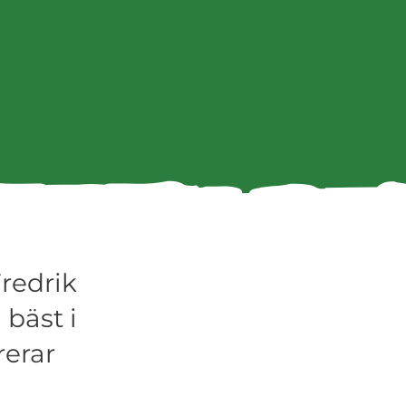
redrik
bäst i
rerar