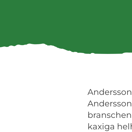
Anderssons
Andersson 
branschen.
kaxiga hel